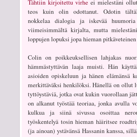
Tähtiin kirjoitettu virhe
ei mielestäni ollu
teos kuin olin odottanut. Odotin tältä
nokkelaa dialogia ja iskevää huumoria 
viimeisimmältä kirjalta, mutta mielestän
loppujen lopuksi jopa hieman pitkäveteinen 
Colin on poikkeuksellisen lahjakas nuor
hämmästyttävän laaja muisti. Hän käytt
asioiden opiskeluun ja hänen elämänsä k
merkittäväksi henkilöksi. Hänellä on ollut 
tyttöystäviä, jotka ovat kukin vuorollaan jä
on alkanut työstää teoriaa, jonka avulla v
kulkua ja siinä sivussa osoittaa nero
työskentelyä tosin hieman häiritsee roadtri
(ja ainoan) ystävänsä Hassanin kanssa, sill