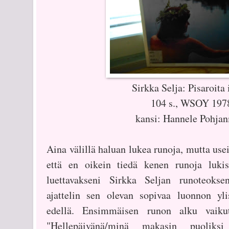
Sirkka Selja: Pisaroita 
104 s., WSOY 197
kansi: Hannele Pohja
Aina välillä haluan lukea runoja, mutta us
että en oikein tiedä kenen runoja lukisi
luettavakseni Sirkka Seljan runoteoksen
ajattelin sen olevan sopivaa luonnon yli
edellä. Ensimmäisen runon alku vaikut
"Hellepäivänä/minä makasin puoliksi