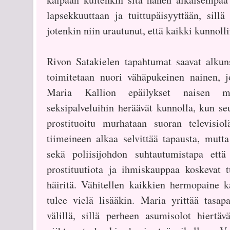
lapsekkuuttaan ja tuittupäisyyttään, sill
jotenkin niin urautunut, että kaikki kunnoll
Rivon Satakielen tapahtumat saavat alkun
toimitetaan nuori vähäpukeinen nainen, jo
Maria Kallion epäilykset naisen mah
seksipalveluihin heräävät kunnolla, kun se
prostituoitu murhataan suoran televisio
tiimeineen alkaa selvittää tapausta, mutta
sekä poliisijohdon suhtautumistapa ett
prostituutiota ja ihmiskauppaa koskevat t
häiritä. Vähitellen kaikkien hermopaine ka
tulee vielä lisääkin. Maria yrittää tasap
välillä, sillä perheen asumisolot hiertäv