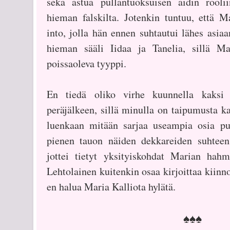
sekä astua pullantuoksuisen äidin rool
hieman falskilta. Jotenkin tuntuu, että M
into, jolla hän ennen suhtautui lähes asia
hieman sääli Iidaa ja Tanelia, sillä M
poissaoleva tyyppi.
En tiedä oliko virhe kuunnella kaksi 
peräjälkeen, sillä minulla on taipumusta ka
luenkaan mitään sarjaa useampia osia pu
pienen tauon näiden dekkareiden suhteen,
jottei tietyt yksityiskohdat Marian hahm
Lehtolainen kuitenkin osaa kirjoittaa kiinnos
en halua Maria Kalliota hylätä.
♠♠♠