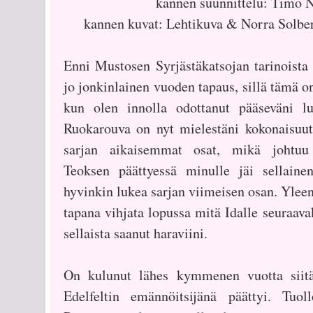
kannen suunnittelu: Timo
kannen kuvat: Lehtikuva & Norra Solb
Enni Mustosen Syrjästäkatsojan tarinoist
jo jonkinlainen vuoden tapaus, sillä tämä o
kun olen innolla odottanut pääseväni l
Ruokarouva on nyt mielestäni kokonaisuut
sarjan aikaisemmat osat, mikä johtuu 
Teoksen päättyessä minulle jäi sellainen
hyvinkin lukea sarjan viimeisen osan. Ylee
tapana vihjata lopussa mitä Idalle seuraava
sellaista saanut haraviini.
On kulunut lähes kymmenen vuotta siitä
Edelfeltin emännöitsijänä päättyi. Tuo