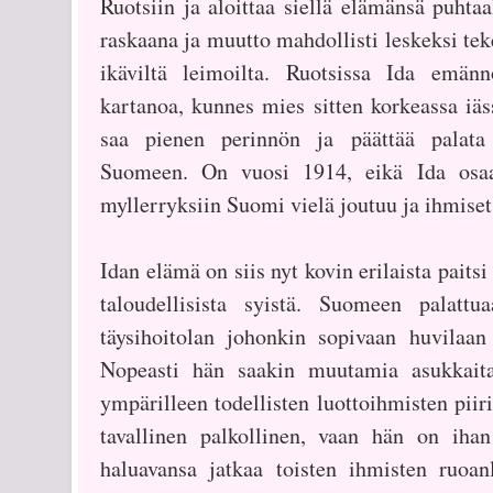
Ruotsiin ja aloittaa siellä elämänsä puhtaa
raskaana ja muutto mahdollisti leskeksi tek
ikäviltä leimoilta. Ruotsissa Ida emän
kartanoa, kunnes mies sitten korkeassa iä
saa pienen perinnön ja päättää palata 
Suomeen. On vuosi 1914, eikä Ida osaa 
myllerryksiin Suomi vielä joutuu ja ihmise
Idan elämä on siis nyt kovin erilaista paits
taloudellisista syistä. Suomeen palatt
täysihoitolan johonkin sopivaan huvilaa
Nopeasti hän saakin muutamia asukkaita
ympärilleen todellisten luottoihmisten piir
tavallinen palkollinen, vaan hän on ihan
haluavansa jatkaa toisten ihmisten ruoanl