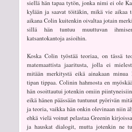
siellä hän tapaa tytön, jonka nimi ei ole K
kylään ja saavat töitäkin, mikä vie aikaa t
aikana Colin kuitenkin oivaltaa jotain merk
sillä hän tuntuu muuttuvan ihmise
katsantokantoja asioihin.
Koska Colin työstää teoriaa, on tässä te
matemaattista jaaritusta, jolla ei miele
mitään merkitystä eikä ainakaan minua l
tipan tippaa. Colinin hahmosta en myöskään 
hän osoittautui jotenkin omiin piintyneisii
eikä hänen päässään tuntunut pyörivän mit
ja teoria, vaikka hän onkin olevinaan niin 
ehkä vielä voinut pelastaa Greenin kirjois
ja hauskat dialogit, mutta jotenkin ne t