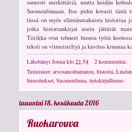
suuresti merkittäviä, mutta heidän kohtalo
Suomenlinnaan. Itse pidin kovasti tästä te
tässä on myös elämänmakuista historiaa ja 
jotka historiankirjat usein jättävät mai
Tiirikka ovat tehneet hienoa työtä kootes
teksti on viimeisteltyä ja kuvitus kruunaa k
Lähettänyt
Jonna
klo
21:54
2 kommenttia:
Tunnisteet:
arvosanoittamaton
,
historia
,
Lindst
linnoitukset
,
Suomenlinna
,
tietokirjallisuus
lauantai 18. kesäkuuta 2016
Ruokarouva