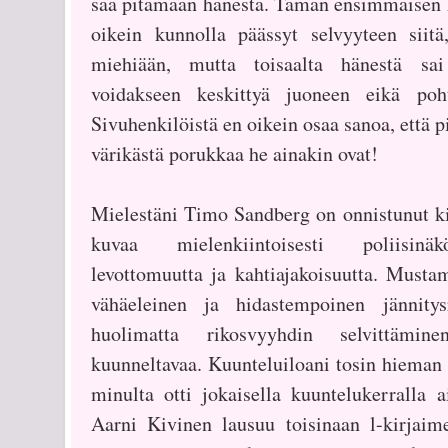
saa pitämään hänestä. Tämän ensimmäisen ki
oikein kunnolla päässyt selvyyteen sii
miehiään, mutta toisaalta hänestä sai 
voidakseen keskittyä juoneen eikä poh
Sivuhenkilöistä en oikein osaa sanoa, että p
värikästä porukkaa he ainakin ovat!
Mielestäni Timo Sandberg on onnistunut ki
kuvaa mielenkiintoisesti poliisinä
levottomuutta ja kahtiajakoisuutta. Must
vähäeleinen ja hidastempoinen jännitys
huolimatta rikosvyyhdin selvittämin
kuunneltavaa. Kuunteluiloani tosin hieman hä
minulta otti jokaisella kuuntelukerralla a
Aarni Kivinen lausuu toisinaan l-kirjaim