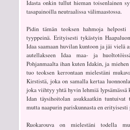
Idasta onkin tullut hieman toisenlainen syr
tasapainoilla neutraalissa välimaastossa.
Pidin tämän teoksen hahmoja helposti l
tyyppeinä. Erityisesti tykästyin Haapaluom
Idaa saamaan huvilan kuntoon ja jäi vielä
autellakseen Idaa maa- ja huoltotöiss
Pohjanmaalta ihan kuten Idakin, ja miehen
tuo teoksen kerrontaan mielestäni mukav
Kirstistä, joka on samalla kertaa luonnonla
joka viihtyy yhtä hyvin lehmiä lypsämässä 
Idan täysihoitolan asukkaatkin tuntuivat t
mutta naapurin pariskunnasta en erityisesti 
Ruokarouva on mielestäni todella mu