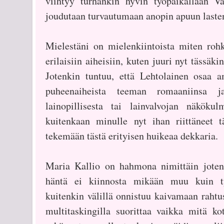
viihtyy turhankin hyvin työpaikallaan V
joudutaan turvautumaan anopin apuun laste
Mielestäni on mielenkiintoista miten rohk
erilaisiin aiheisiin, kuten juuri nyt tässäki
Jotenkin tuntuu, että Lehtolainen osaa a
puheenaiheista teeman romaaniinsa j
lainopillisesta tai lainvalvojan näköku
kuitenkaan minulle nyt ihan riittäneet
tekemään tästä erityisen huikeaa dekkaria.
Maria Kallio on hahmona nimittäin jotenk
häntä ei kiinnosta mikään muu kuin 
kuitenkin välillä onnistuu kaivamaan rahtus
multitaskingilla suorittaa vaikka mitä k