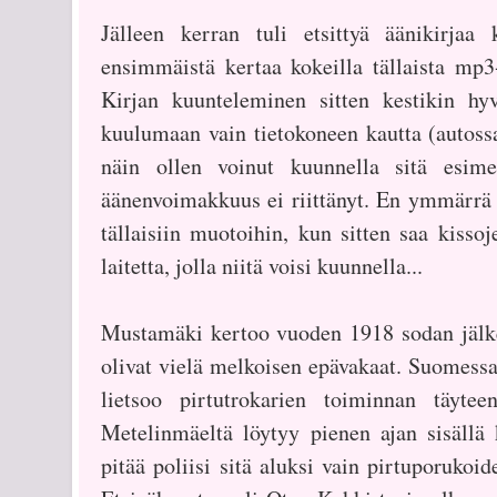
Jälleen kerran tuli etsittyä äänikirjaa 
ensimmäistä kertaa kokeilla tällaista mp3-
Kirjan kuunteleminen sitten kestikin hyv
kuulumaan vain tietokoneen kautta (autossa
näin ollen voinut kuunnella sitä esimerk
äänenvoimakkuus ei riittänyt. En ymmärrä 
tällaisiin muotoihin, kun sitten saa kissoj
laitetta, jolla niitä voisi kuunnella...
Mustamäki kertoo vuoden 1918 sodan jälkeis
olivat vielä melkoisen epävakaat. Suomessa 
lietsoo pirtutrokarien toiminnan täyte
Metelinmäeltä löytyy pienen ajan sisällä
pitää poliisi sitä aluksi vain pirtuporukoi