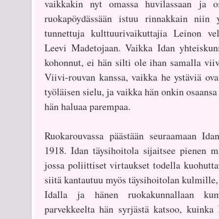
vaikkakin nyt omassa huvilassaan ja o
ruokapöydässään istuu rinnakkain niin yl
tunnettuja kulttuurivaikuttajia Leinon v
Leevi Madetojaan. Vaikka Idan yhteiskunn
kohonnut, ei hän silti ole ihan samalla vii
Viivi-rouvan kanssa, vaikka he ystäviä ova
työläisen sielu, ja vaikka hän onkin osaansa 
hän haluaa parempaa.
Ruokarouvassa päästään seuraamaan Idan
1918. Idan täysihoitola sijaitsee pienen m
jossa poliittiset virtaukset todella kuohutt
siitä kantautuu myös täysihoitolan kulmille
Idalla ja hänen ruokakunnallaan ku
parvekkeelta hän syrjästä katsoo, kuinka