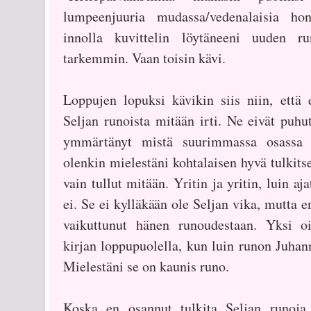
lumpeenjuuria mudassa/vedenalaisia hon
innolla kuvittelin löytäneeni uuden ru
tarkemmin. Vaan toisin kävi.
Loppujen lopuksi kävikin siis niin, että
Seljan runoista mitään irti. Ne eivät puhu
ymmärtänyt mistä suurimmassa osassa n
olenkin mielestäni kohtalaisen hyvä tulkits
vain tullut mitään. Yritin ja yritin, luin aj
ei. Se ei kylläkään ole Seljan vika, mutta en
vaikuttunut hänen runoudestaan. Yksi oi
kirjan loppupuolella, kun luin runon Juhan
Mielestäni se on kaunis runo.
Koska en osannut tulkita Seljan runoja, 