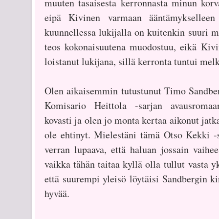
muuten tasaisesta kerronnasta minun korva
eipä Kivinen varmaan ääntämykselleen 
kuunnellessa lukijalla on kuitenkin suuri m
teos kokonaisuutena muodostuu, eikä Kiv
loistanut lukijana, sillä kerronta tuntui mel
Olen aikaisemmin tutustunut Timo Sandber
Komisario Heittola -sarjan avausromaa
kovasti ja olen jo monta kertaa aikonut jatk
ole ehtinyt. Mielestäni tämä Otso Kekki -
verran lupaava, että haluan jossain vaihee
vaikka tähän taitaa kyllä olla tullut vasta y
että suurempi yleisö löytäisi Sandbergin kir
hyvää.