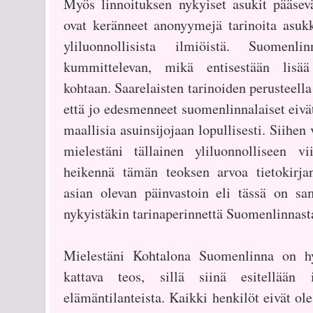
Myös linnoituksen nykyiset asukit pääsevät
ovat keränneet anonyymejä tarinoita asuk
yliluonnollisista ilmiöistä. Suomenl
kummittelevan, mikä entisestään lisää
kohtaan. Saarelaisten tarinoiden perusteella 
että jo edesmenneet suomenlinnalaiset eivät
maallisia asuinsijojaan lopullisesti. Siihen
mielestäni tällainen yliluonnolliseen v
heikennä tämän teoksen arvoa tietokirj
asian olevan päinvastoin eli tässä on sa
nykyistäkin tarinaperinnettä Suomenlinnast
Mielestäni Kohtalona Suomenlinna on hy
kattava teos, sillä siinä esitellään 
elämäntilanteista. Kaikki henkilöt eivät ol