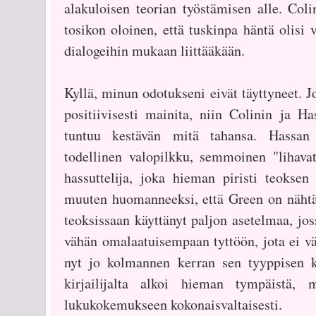
alakuloisen teorian työstämisen alle. Co
tosikon oloinen, että tuskinpa häntä olisi 
dialogeihin mukaan liittääkään.
Kyllä, minun odotukseni eivät täyttyneet. J
positiivisesti mainita, niin Colinin ja Ha
tuntuu kestävän mitä tahansa. Hassan
todellinen valopilkku, semmoinen "lihava
hassuttelija, joka hieman piristi teokse
muuten huomanneeksi, että Green on nähtä
teoksissaan käyttänyt paljon asetelmaa, jo
vähän omalaatuisempaan tyttöön, jota ei vä
nyt jo kolmannen kerran sen tyyppisen 
kirjailijalta alkoi hieman tympäistä, m
lukukokemukseen kokonaisvaltaisesti.