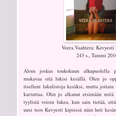
Veera Vaahtera: Kevyesti 
243 s., Tammi 201
Aloin joskus toukokuun alkupuolella p
mukavaa sitä lukisi kesällä. Olen jo opp
itselleni lukulistoja kesäksi, mutta joitain
kartuttaa. Olin jo alkanut etsimään mitä
tyylistä voisin lukea, kun sain tietää, et
uusi teos Kevyesti kipsissä näin heti kesä