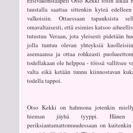
Etsiväkonstaapeli Otso Kekki tosin alkaa m
taustalla saattaa sittenkin kyteä edellee
valkoisiin. Ottaessaan tapauksista se
omavaltaisesti, että esimies katsoo aiheell
tutustuu Veraan, jota yleisesti pidetään h
jolla tuntuu olevan yhteyksiä kuolleis
asemaansa ja ottaa rohkeasti puolueett
todellakaan ole helppoa - töissä vallitsee v
valta eikä ketään tunnu kiinnostavan kuka
todella tappoi.
Otso Kekki on hahmona jotenkin mielly
hieman jäyhä tyyppi. Hänen re
periksiantamattomuudessaan on kuitenkin 