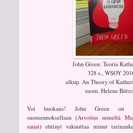
John Green: Teoria Kathe
328 s., WSOY 201
alkup. An Theory of Kather
suom. Helene Bütz
Voi huokaus! John Green on par
suomennoksellaan (
Arvoitus nimeltä Ma
sanat
) ehtinyt vakuuttaa minut tarinanke