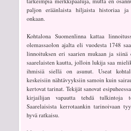
tärkeimpiä merkkipaaluja, mutta en osannu
paljon eräänlaista hiljaista historiaa ja
onkaan.
Kohtalona Suomenlinna kattaa linnoitus
olemassaolon ajalta eli vuodesta 1748 saa
linnoituksen eri saarien mukaan ja siinä e
saarelaisten kautta, jolloin lukija saa miel
ihmisiä siellä on asunut. Useat kohtalo
keskeisiin nähtävyyksiin samoin kuin sairau
kertovat tarinat. Tekijät sanovat esipuheessa
kirjailijan vapautta tehdä tulkintoja to
Saarelaisista kerrotaankin tarinoivaan ty
hyvä ratkaisu.