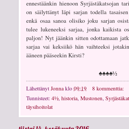
ennestäänkin hienoon Syrjästäkatsojan tar
on säilyttänyt läpi sarjan todella tasaise
enkä osaa sanoa olisiko joku sarjan osis
tulee lukeneeksi sarjaa, jonka kaikista os
paljon! Nyt jäänkin sitten odottamaan jat
sarjaa vai keksiikö hän vaihteeksi jotaki
ääneen pääseekin Kirsti?
♠♠♠♠
½
Lähettänyt
Jonna
klo
09:19
8 kommenttia:
Tunnisteet:
4½
,
historia
,
Mustonen
,
Syrjästäkat
täysihoitolat
tiistai 14. kesäkuuta 2016