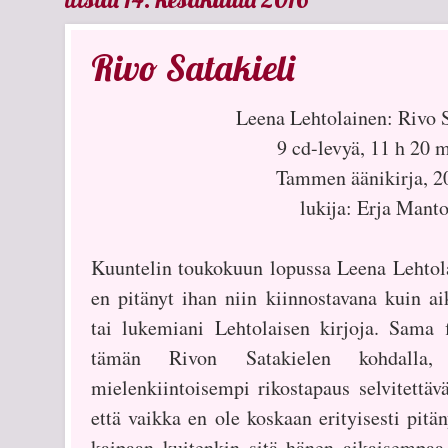
Rivo Satakieli
Leena Lehtolainen: Rivo S
9 cd-levyä, 11 h 20 
Tammen äänikirja, 2
lukija: Erja Mant
Kuuntelin toukokuun lopussa Leena Lehtol
en pitänyt ihan niin kiinnostavana kuin 
tai lukemiani Lehtolaisen kirjoja. Sama f
tämän Rivon Satakielen kohdalla,
mielenkiintoisempi rikostapaus selvitettäv
että vaikka en ole koskaan erityisesti pit
kaipaan kuitenkin sitä hänen aikaisempaa